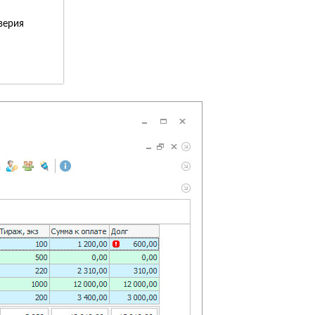
верия