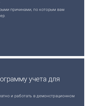
а
рыми причинами, по которым вам
ер.
рограмму учета для
латно и работать в демонстрационном