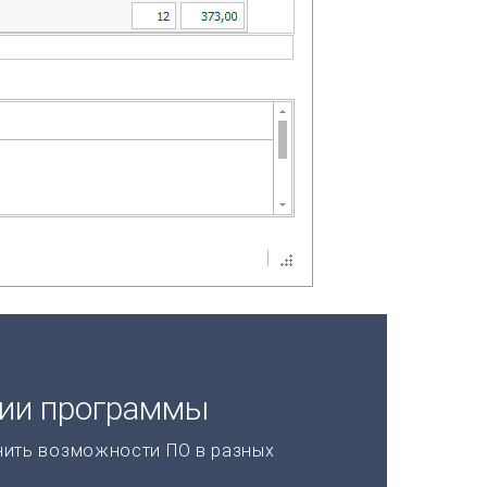
ции программы
нить возможности ПО в разных