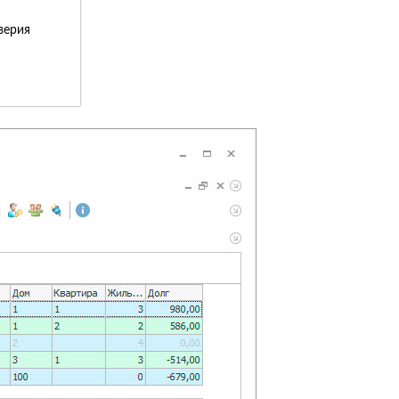
верия