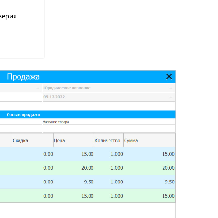
верия