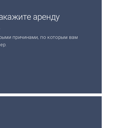
акажите аренду
а
рыми причинами, по которым вам
ер.