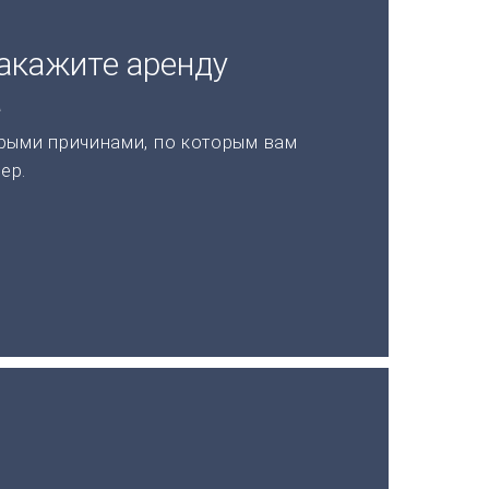
акажите аренду
а
рыми причинами, по которым вам
ер.