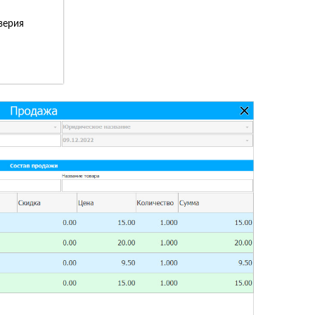
верия