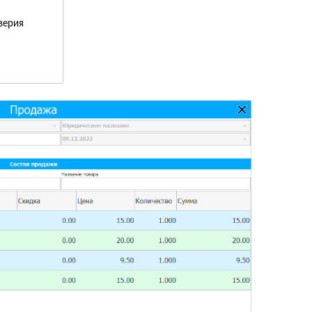
верия