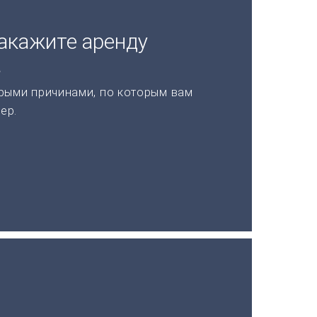
акажите аренду
а
рыми причинами, по которым вам
ер.