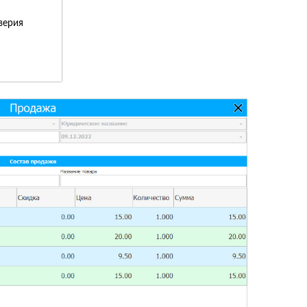
верия