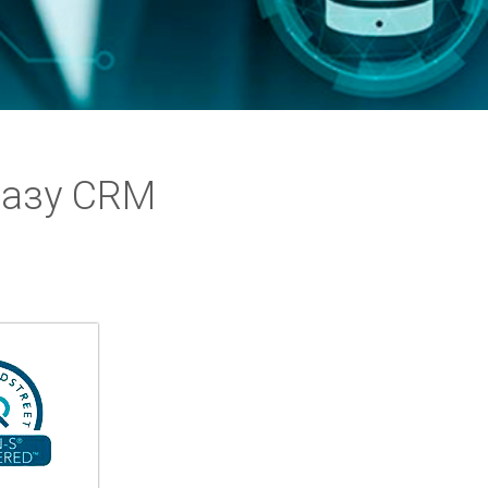
базу CRM