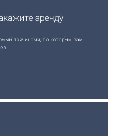
акажите аренду
а
рыми причинами, по которым вам
ер.