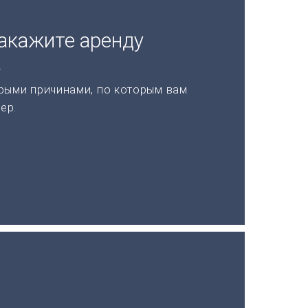
акажите аренду
а
рыми причинами, по которым вам
ер.