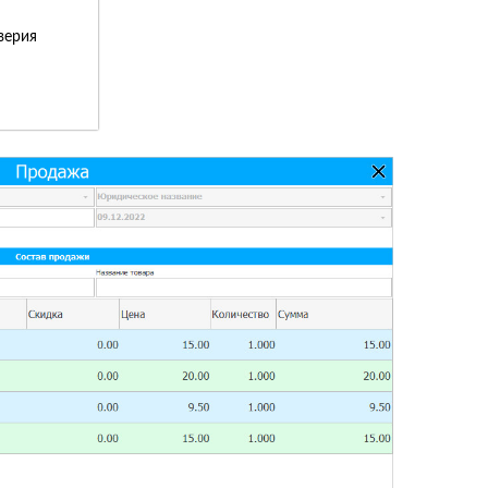
верия