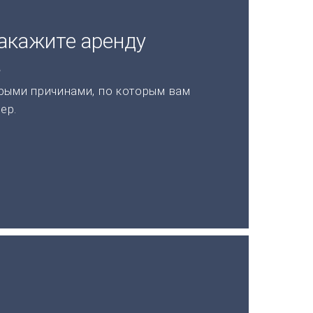
акажите аренду
а
рыми причинами, по которым вам
ер.