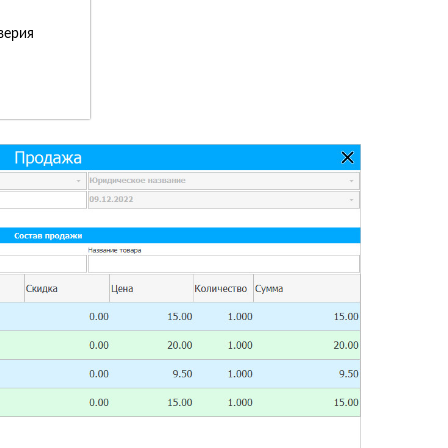
верия