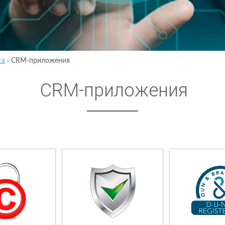
са
›
CRM-приложения
CRM-приложения