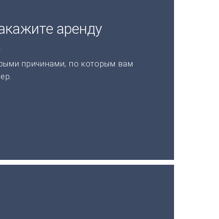
акажите аренду
а
рыми причинами, по которым вам
ер.