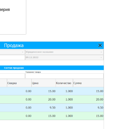
верия