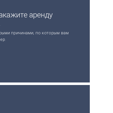
акажите аренду
а
рыми причинами, по которым вам
ер.