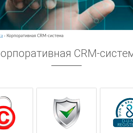
са
›
Корпоративная CRM-система
орпоративная CRM-систе