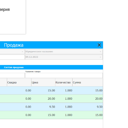
верия