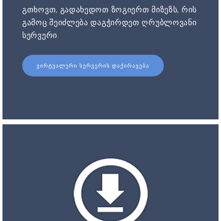
გთხოვთ, გადახედოთ ზოგიერთ მიზეზს, რის
გამოც შეიძლება დაგჭირდეთ ღრუბლოვანი
სერვერი.
ᲕᲘᲠᲢᲣᲐᲚᲣᲠᲘ ᲡᲔᲠᲕᲔᲠᲘᲡ ᲓᲐᲥᲘᲠᲐᲕᲔᲑᲐ