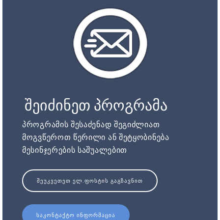
შეიძინეთ პროგრამა
პროგრამის შესაძენად შეგიძლიათ
მოგვწეროთ წერილი ან შეტყობინება
მესინჯერების საშუალებით
ᲨᲔᲣᲙᲕᲔᲗᲔᲗ ᲔᲚ.ᲤᲝᲡᲢᲘᲡ ᲒᲐᲒᲖᲐᲕᲜᲘᲗ
ᲡᲐᲙᲝᲜᲢᲐᲥᲢᲝ ᲘᲜᲤᲝᲠᲛᲐᲪᲘᲐ