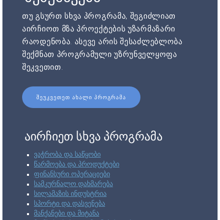
თუ გსურთ სხვა პროგრამა, შეგიძლიათ
აირჩიოთ მზა პროექტების უზარმაზარი
რაოდენობა. ასევე არის შესაძლებლობა
შექმნათ პროგრამული უზრუნველყოფა
შეკვეთით.
ᲨᲔᲣᲙᲕᲔᲗᲔᲗ ᲐᲮᲐᲚᲘ ᲞᲠᲝᲒᲠᲐᲛᲐ
აირჩიეთ სხვა პროგრამა
ვაჭრობა და საწყობი
წარმოება და პროდუქტები
ფინანსური ოპერაციები
სამკურნალო დახმარება
სილამაზის ინდუსტრია
სპორტი და დასვენება
მანქანები და მიტანა