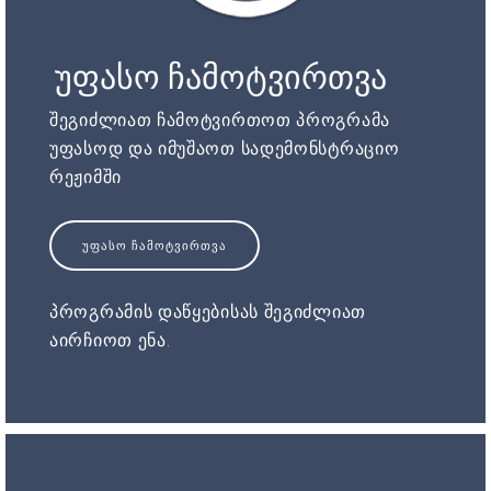
უფასო ჩამოტვირთვა
შეგიძლიათ ჩამოტვირთოთ პროგრამა
უფასოდ და იმუშაოთ სადემონსტრაციო
რეჟიმში
ᲣᲤᲐᲡᲝ ᲩᲐᲛᲝᲢᲕᲘᲠᲗᲕᲐ
პროგრამის დაწყებისას შეგიძლიათ
აირჩიოთ ენა.