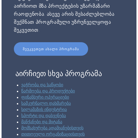
აირჩიოთ მზა პროექტების უზარმაზარი
რაოდენობა. ასევე არის შესაძლებლობა
შექმნათ პროგრამული უზრუნველყოფა
შეკვეთით.
ᲨᲔᲣᲙᲕᲔᲗᲔᲗ ᲐᲮᲐᲚᲘ ᲞᲠᲝᲒᲠᲐᲛᲐ
აირჩიეთ სხვა პროგრამა
ვაჭრობა და საწყობი
წარმოება და პროდუქტები
ფინანსური ოპერაციები
სამკურნალო დახმარება
სილამაზის ინდუსტრია
სპორტი და დასვენება
მანქანები და მიტანა
მომსახურება ადამიანებისთვის
თითოეული ორგანიზაციისთვის