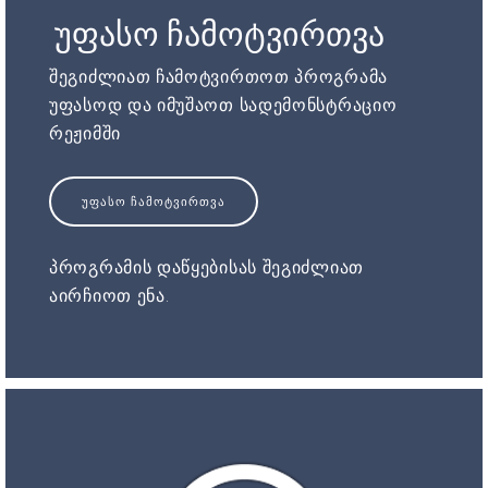
უფასო ჩამოტვირთვა
შეგიძლიათ ჩამოტვირთოთ პროგრამა
უფასოდ და იმუშაოთ სადემონსტრაციო
რეჟიმში
ᲣᲤᲐᲡᲝ ᲩᲐᲛᲝᲢᲕᲘᲠᲗᲕᲐ
პროგრამის დაწყებისას შეგიძლიათ
აირჩიოთ ენა.