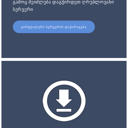
გამოც შეიძლება დაგჭირდეთ ღრუბლოვანი
სერვერი.
ᲕᲘᲠᲢᲣᲐᲚᲣᲠᲘ ᲡᲔᲠᲕᲔᲠᲘᲡ ᲓᲐᲥᲘᲠᲐᲕᲔᲑᲐ