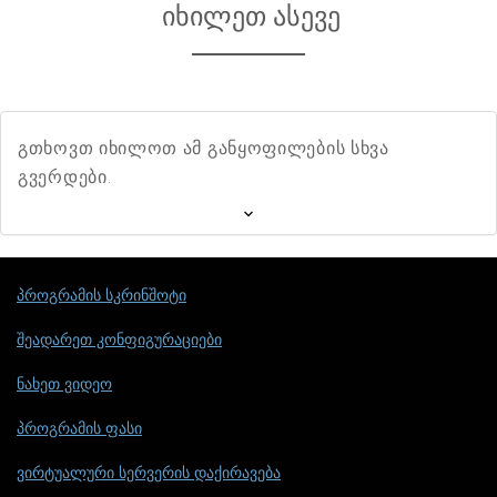
იხილეთ ასევე
გთხოვთ იხილოთ ამ განყოფილების სხვა
გვერდები.
პროგრამის სკრინშოტი
შეადარეთ კონფიგურაციები
ნახეთ ვიდეო
პროგრამის ფასი
ვირტუალური სერვერის დაქირავება