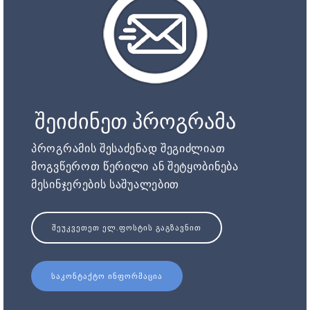
შეიძინეთ პროგრამა
პროგრამის შესაძენად შეგიძლიათ
მოგვწეროთ წერილი ან შეტყობინება
მესინჯერების საშუალებით
ᲨᲔᲣᲙᲕᲔᲗᲔᲗ ᲔᲚ.ᲤᲝᲡᲢᲘᲡ ᲒᲐᲒᲖᲐᲕᲜᲘᲗ
ᲡᲐᲙᲝᲜᲢᲐᲥᲢᲝ ᲘᲜᲤᲝᲠᲛᲐᲪᲘᲐ