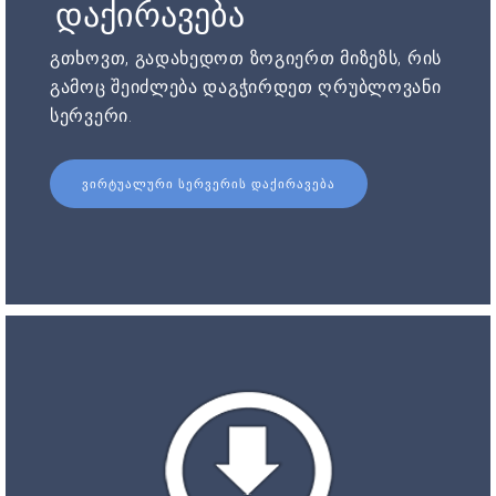
დაქირავება
გთხოვთ, გადახედოთ ზოგიერთ მიზეზს, რის
გამოც შეიძლება დაგჭირდეთ ღრუბლოვანი
სერვერი.
ᲕᲘᲠᲢᲣᲐᲚᲣᲠᲘ ᲡᲔᲠᲕᲔᲠᲘᲡ ᲓᲐᲥᲘᲠᲐᲕᲔᲑᲐ