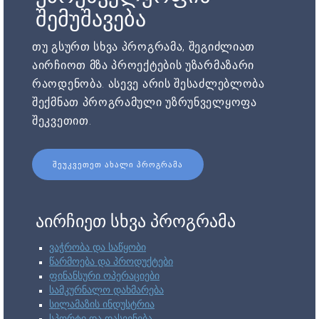
შემუშავება
თუ გსურთ სხვა პროგრამა, შეგიძლიათ
აირჩიოთ მზა პროექტების უზარმაზარი
რაოდენობა. ასევე არის შესაძლებლობა
შექმნათ პროგრამული უზრუნველყოფა
შეკვეთით.
ᲨᲔᲣᲙᲕᲔᲗᲔᲗ ᲐᲮᲐᲚᲘ ᲞᲠᲝᲒᲠᲐᲛᲐ
აირჩიეთ სხვა პროგრამა
ვაჭრობა და საწყობი
წარმოება და პროდუქტები
ფინანსური ოპერაციები
სამკურნალო დახმარება
სილამაზის ინდუსტრია
სპორტი და დასვენება