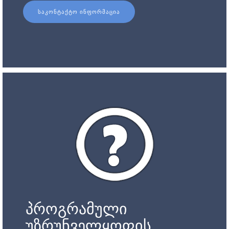
ᲡᲐᲙᲝᲜᲢᲐᲥᲢᲝ ᲘᲜᲤᲝᲠᲛᲐᲪᲘᲐ
პროგრამული
უზრუნველყოფის