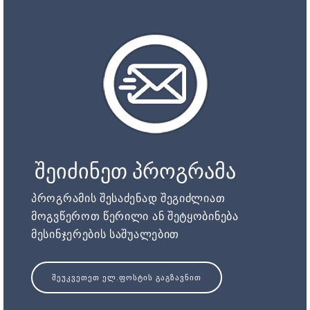
შეიძინეთ პროგრამა
პროგრამის შესაძენად შეგიძლიათ
მოგვწეროთ წერილი ან შეტყობინება
მესინჯერების საშუალებით
ᲨᲔᲣᲙᲕᲔᲗᲔᲗ ᲔᲚ.ᲤᲝᲡᲢᲘᲡ ᲒᲐᲒᲖᲐᲕᲜᲘᲗ