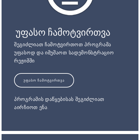
უფასო ჩამოტვირთვა
შეგიძლიათ ჩამოტვირთოთ პროგრამა
უფასოდ და იმუშაოთ სადემონსტრაციო
რეჟიმში
ᲣᲤᲐᲡᲝ ᲩᲐᲛᲝᲢᲕᲘᲠᲗᲕᲐ
პროგრამის დაწყებისას შეგიძლიათ
აირჩიოთ ენა.