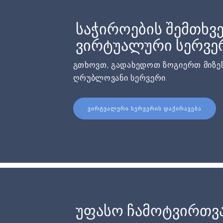
საჭიროების შემთხვე
ვირტუალური სერვერ
გთხოვთ, გადახედოთ ზოგიერთ მიზეზ
ღრუბლოვანი სერვერი.
ᲕᲘᲠᲢᲣᲐᲚᲣᲠᲘ ᲡᲔᲠᲕᲔᲠᲘᲡ ᲓᲐᲥᲘᲠᲐᲕᲔᲑᲐ
უფასო ჩამოტვირთვ