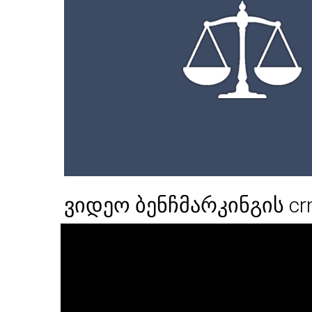
ვიდეო ბენჩმარკინგის c