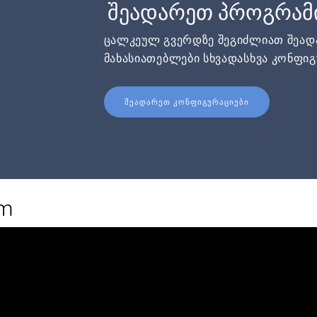
შეადარეთ პროგრამ
ცალკეულ გვერდზე შეგიძლიათ შეა
მახასიათებლები სხვადასხვა კონფიგ
ᲨᲔᲐᲓᲐᲠᲔᲗ ᲙᲝᲜᲤᲘᲒᲣᲠᲐᲪᲘᲔᲑᲘ
rm