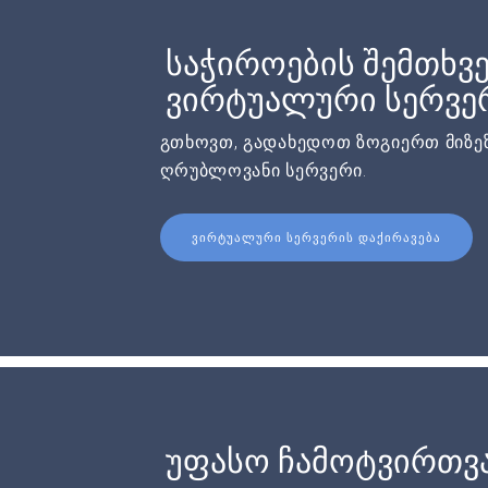
საჭიროების შემთხვე
ვირტუალური სერვერ
გთხოვთ, გადახედოთ ზოგიერთ მიზეზ
ღრუბლოვანი სერვერი.
ᲕᲘᲠᲢᲣᲐᲚᲣᲠᲘ ᲡᲔᲠᲕᲔᲠᲘᲡ ᲓᲐᲥᲘᲠᲐᲕᲔᲑᲐ
უფასო ჩამოტვირთვ