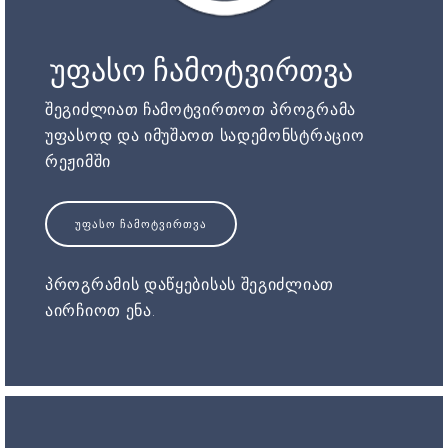
უფასო ჩამოტვირთვა
შეგიძლიათ ჩამოტვირთოთ პროგრამა
უფასოდ და იმუშაოთ სადემონსტრაციო
რეჟიმში
ᲣᲤᲐᲡᲝ ᲩᲐᲛᲝᲢᲕᲘᲠᲗᲕᲐ
პროგრამის დაწყებისას შეგიძლიათ
აირჩიოთ ენა.