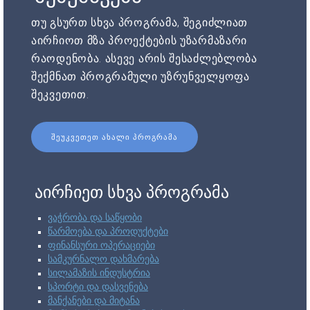
თუ გსურთ სხვა პროგრამა, შეგიძლიათ
აირჩიოთ მზა პროექტების უზარმაზარი
რაოდენობა. ასევე არის შესაძლებლობა
შექმნათ პროგრამული უზრუნველყოფა
შეკვეთით.
ᲨᲔᲣᲙᲕᲔᲗᲔᲗ ᲐᲮᲐᲚᲘ ᲞᲠᲝᲒᲠᲐᲛᲐ
აირჩიეთ სხვა პროგრამა
ვაჭრობა და საწყობი
წარმოება და პროდუქტები
ფინანსური ოპერაციები
სამკურნალო დახმარება
სილამაზის ინდუსტრია
სპორტი და დასვენება
მანქანები და მიტანა