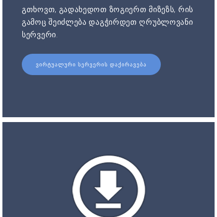
გთხოვთ, გადახედოთ ზოგიერთ მიზეზს, რის
გამოც შეიძლება დაგჭირდეთ ღრუბლოვანი
სერვერი.
ᲕᲘᲠᲢᲣᲐᲚᲣᲠᲘ ᲡᲔᲠᲕᲔᲠᲘᲡ ᲓᲐᲥᲘᲠᲐᲕᲔᲑᲐ