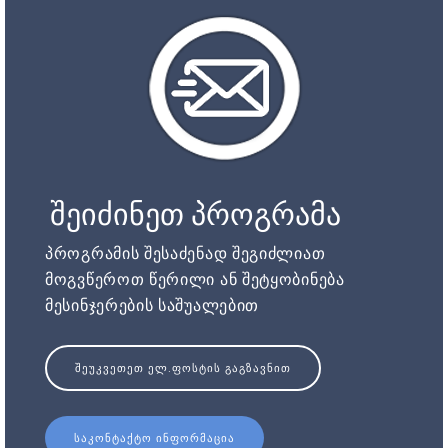
შეიძინეთ პროგრამა
პროგრამის შესაძენად შეგიძლიათ
მოგვწეროთ წერილი ან შეტყობინება
მესინჯერების საშუალებით
ᲨᲔᲣᲙᲕᲔᲗᲔᲗ ᲔᲚ.ᲤᲝᲡᲢᲘᲡ ᲒᲐᲒᲖᲐᲕᲜᲘᲗ
ᲡᲐᲙᲝᲜᲢᲐᲥᲢᲝ ᲘᲜᲤᲝᲠᲛᲐᲪᲘᲐ