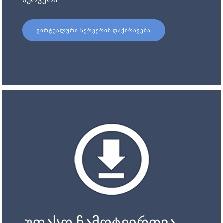
ᲕᲘᲠᲢᲣᲐᲚᲣᲠᲘ ᲡᲔᲠᲕᲔᲠᲘᲡ ᲓᲐᲥᲘᲠᲐᲕᲔᲑᲐ
უფასო ჩამოტვირთვა