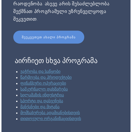
რაოდენობა. ასევე არის შესაძლებლობა
შექმნათ პროგრამული უზრუნველყოფა
შეკვეთით.
ᲨᲔᲣᲙᲕᲔᲗᲔᲗ ᲐᲮᲐᲚᲘ ᲞᲠᲝᲒᲠᲐᲛᲐ
აირჩიეთ სხვა პროგრამა
ვაჭრობა და საწყობი
წარმოება და პროდუქტები
ფინანსური ოპერაციები
სამკურნალო დახმარება
სილამაზის ინდუსტრია
სპორტი და დასვენება
მანქანები და მიტანა
მომსახურება ადამიანებისთვის
თითოეული ორგანიზაციისთვის