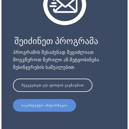
შეიძინეთ პროგრამა
პროგრამის შესაძენად შეგიძლიათ
მოგვწეროთ წერილი ან შეტყობინება
მესინჯერების საშუალებით
ᲨᲔᲣᲙᲕᲔᲗᲔᲗ ᲔᲚ.ᲤᲝᲡᲢᲘᲡ ᲒᲐᲒᲖᲐᲕᲜᲘᲗ
ᲡᲐᲙᲝᲜᲢᲐᲥᲢᲝ ᲘᲜᲤᲝᲠᲛᲐᲪᲘᲐ