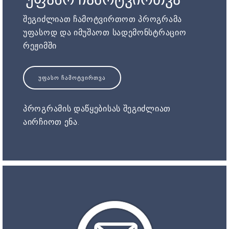
შეგიძლიათ ჩამოტვირთოთ პროგრამა
უფასოდ და იმუშაოთ სადემონსტრაციო
რეჟიმში
ᲣᲤᲐᲡᲝ ᲩᲐᲛᲝᲢᲕᲘᲠᲗᲕᲐ
პროგრამის დაწყებისას შეგიძლიათ
აირჩიოთ ენა.