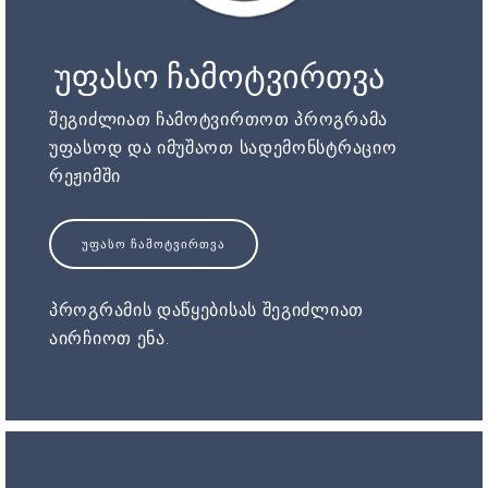
უფასო ჩამოტვირთვა
შეგიძლიათ ჩამოტვირთოთ პროგრამა
უფასოდ და იმუშაოთ სადემონსტრაციო
რეჟიმში
ᲣᲤᲐᲡᲝ ᲩᲐᲛᲝᲢᲕᲘᲠᲗᲕᲐ
პროგრამის დაწყებისას შეგიძლიათ
აირჩიოთ ენა.