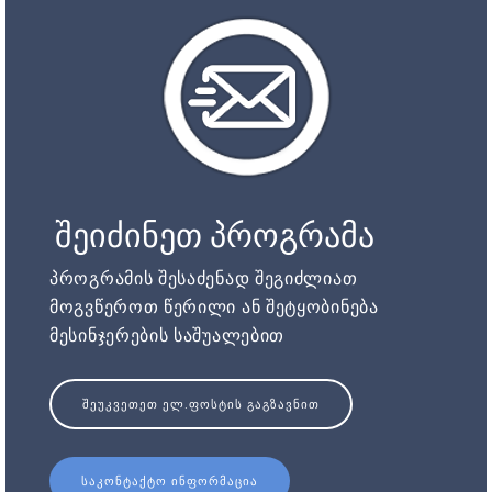
შეიძინეთ პროგრამა
პროგრამის შესაძენად შეგიძლიათ
მოგვწეროთ წერილი ან შეტყობინება
მესინჯერების საშუალებით
ᲨᲔᲣᲙᲕᲔᲗᲔᲗ ᲔᲚ.ᲤᲝᲡᲢᲘᲡ ᲒᲐᲒᲖᲐᲕᲜᲘᲗ
ᲡᲐᲙᲝᲜᲢᲐᲥᲢᲝ ᲘᲜᲤᲝᲠᲛᲐᲪᲘᲐ