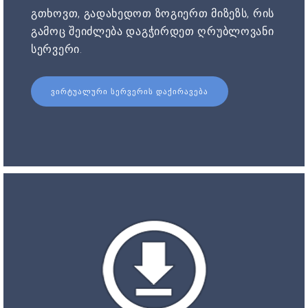
გთხოვთ, გადახედოთ ზოგიერთ მიზეზს, რის
გამოც შეიძლება დაგჭირდეთ ღრუბლოვანი
სერვერი.
ᲕᲘᲠᲢᲣᲐᲚᲣᲠᲘ ᲡᲔᲠᲕᲔᲠᲘᲡ ᲓᲐᲥᲘᲠᲐᲕᲔᲑᲐ