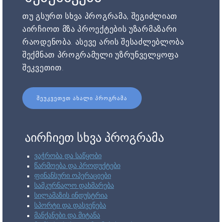
თუ გსურთ სხვა პროგრამა, შეგიძლიათ
აირჩიოთ მზა პროექტების უზარმაზარი
რაოდენობა. ასევე არის შესაძლებლობა
შექმნათ პროგრამული უზრუნველყოფა
შეკვეთით.
ᲨᲔᲣᲙᲕᲔᲗᲔᲗ ᲐᲮᲐᲚᲘ ᲞᲠᲝᲒᲠᲐᲛᲐ
აირჩიეთ სხვა პროგრამა
ვაჭრობა და საწყობი
წარმოება და პროდუქტები
ფინანსური ოპერაციები
სამკურნალო დახმარება
სილამაზის ინდუსტრია
სპორტი და დასვენება
მანქანები და მიტანა