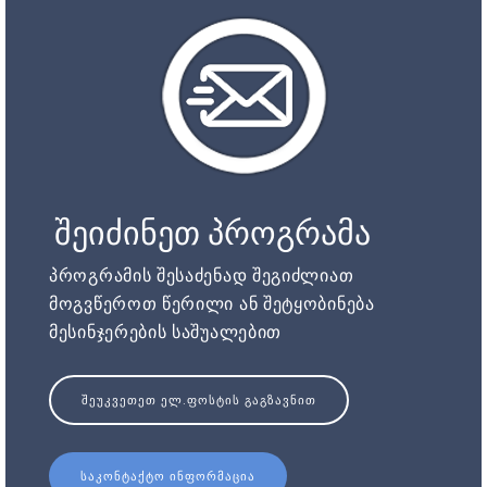
შეიძინეთ პროგრამა
პროგრამის შესაძენად შეგიძლიათ
მოგვწეროთ წერილი ან შეტყობინება
მესინჯერების საშუალებით
ᲨᲔᲣᲙᲕᲔᲗᲔᲗ ᲔᲚ.ᲤᲝᲡᲢᲘᲡ ᲒᲐᲒᲖᲐᲕᲜᲘᲗ
ᲡᲐᲙᲝᲜᲢᲐᲥᲢᲝ ᲘᲜᲤᲝᲠᲛᲐᲪᲘᲐ