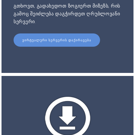
გთხოვთ, გადახედოთ ზოგიერთ მიზეზს, რის
გამოც შეიძლება დაგჭირდეთ ღრუბლოვანი
სერვერი.
ᲕᲘᲠᲢᲣᲐᲚᲣᲠᲘ ᲡᲔᲠᲕᲔᲠᲘᲡ ᲓᲐᲥᲘᲠᲐᲕᲔᲑᲐ