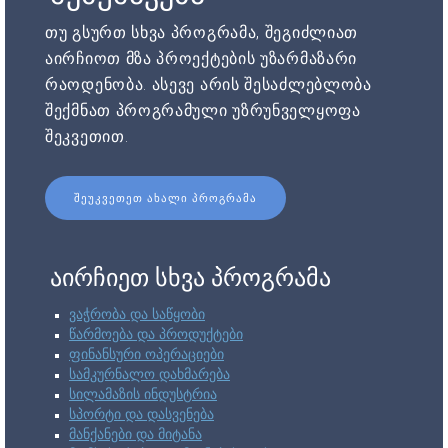
თუ გსურთ სხვა პროგრამა, შეგიძლიათ
აირჩიოთ მზა პროექტების უზარმაზარი
რაოდენობა. ასევე არის შესაძლებლობა
შექმნათ პროგრამული უზრუნველყოფა
შეკვეთით.
ᲨᲔᲣᲙᲕᲔᲗᲔᲗ ᲐᲮᲐᲚᲘ ᲞᲠᲝᲒᲠᲐᲛᲐ
აირჩიეთ სხვა პროგრამა
ვაჭრობა და საწყობი
წარმოება და პროდუქტები
ფინანსური ოპერაციები
სამკურნალო დახმარება
სილამაზის ინდუსტრია
სპორტი და დასვენება
მანქანები და მიტანა