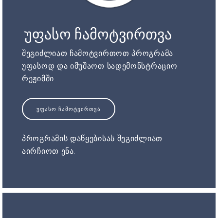
უფასო ჩამოტვირთვა
შეგიძლიათ ჩამოტვირთოთ პროგრამა
უფასოდ და იმუშაოთ სადემონსტრაციო
რეჟიმში
ᲣᲤᲐᲡᲝ ᲩᲐᲛᲝᲢᲕᲘᲠᲗᲕᲐ
პროგრამის დაწყებისას შეგიძლიათ
აირჩიოთ ენა.