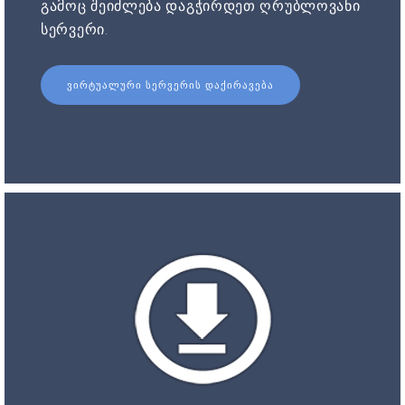
გამოც შეიძლება დაგჭირდეთ ღრუბლოვანი
სერვერი.
ᲕᲘᲠᲢᲣᲐᲚᲣᲠᲘ ᲡᲔᲠᲕᲔᲠᲘᲡ ᲓᲐᲥᲘᲠᲐᲕᲔᲑᲐ