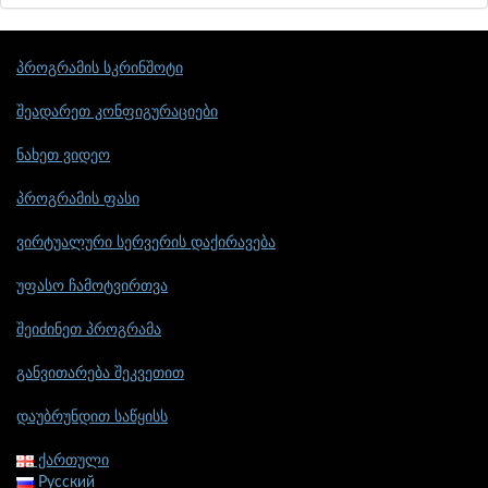
პროგრამის სკრინშოტი
შეადარეთ კონფიგურაციები
ნახეთ ვიდეო
პროგრამის ფასი
ვირტუალური სერვერის დაქირავება
უფასო ჩამოტვირთვა
შეიძინეთ პროგრამა
განვითარება შეკვეთით
დაუბრუნდით საწყისს
ქართული
Русский