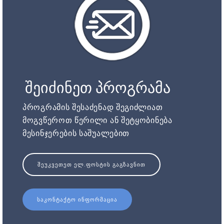
შეიძინეთ პროგრამა
პროგრამის შესაძენად შეგიძლიათ
მოგვწეროთ წერილი ან შეტყობინება
მესინჯერების საშუალებით
ᲨᲔᲣᲙᲕᲔᲗᲔᲗ ᲔᲚ.ᲤᲝᲡᲢᲘᲡ ᲒᲐᲒᲖᲐᲕᲜᲘᲗ
ᲡᲐᲙᲝᲜᲢᲐᲥᲢᲝ ᲘᲜᲤᲝᲠᲛᲐᲪᲘᲐ