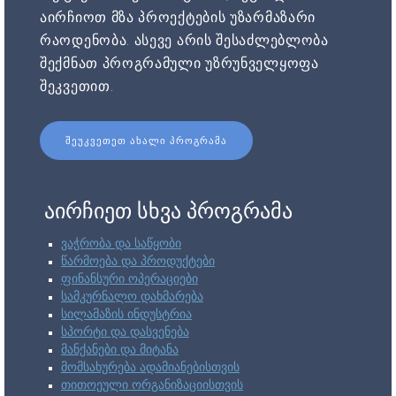
აირჩიოთ მზა პროექტების უზარმაზარი
რაოდენობა. ასევე არის შესაძლებლობა
შექმნათ პროგრამული უზრუნველყოფა
შეკვეთით.
ᲨᲔᲣᲙᲕᲔᲗᲔᲗ ᲐᲮᲐᲚᲘ ᲞᲠᲝᲒᲠᲐᲛᲐ
აირჩიეთ სხვა პროგრამა
ვაჭრობა და საწყობი
წარმოება და პროდუქტები
ფინანსური ოპერაციები
სამკურნალო დახმარება
სილამაზის ინდუსტრია
სპორტი და დასვენება
მანქანები და მიტანა
მომსახურება ადამიანებისთვის
თითოეული ორგანიზაციისთვის