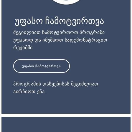
უფასო ჩამოტვირთვა
შეგიძლიათ ჩამოტვირთოთ პროგრამა
უფასოდ და იმუშაოთ სადემონსტრაციო
რეჟიმში
ᲣᲤᲐᲡᲝ ᲩᲐᲛᲝᲢᲕᲘᲠᲗᲕᲐ
პროგრამის დაწყებისას შეგიძლიათ
აირჩიოთ ენა.