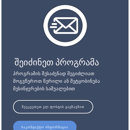
შეიძინეთ პროგრამა
პროგრამის შესაძენად შეგიძლიათ
მოგვწეროთ წერილი ან შეტყობინება
მესინჯერების საშუალებით
ᲨᲔᲣᲙᲕᲔᲗᲔᲗ ᲔᲚ.ᲤᲝᲡᲢᲘᲡ ᲒᲐᲒᲖᲐᲕᲜᲘᲗ
ᲡᲐᲙᲝᲜᲢᲐᲥᲢᲝ ᲘᲜᲤᲝᲠᲛᲐᲪᲘᲐ