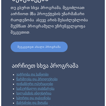
თუ გსურთ სხვა პროგრამა, შეგიძლიათ
აირჩიოთ მზა პროექტების უზარმაზარი
რაოდენობა. ასევე არის შესაძლებლობა
შექმნათ პროგრამული უზრუნველყოფა
შეკვეთით.
ᲨᲔᲣᲙᲕᲔᲗᲔᲗ ᲐᲮᲐᲚᲘ ᲞᲠᲝᲒᲠᲐᲛᲐ
აირჩიეთ სხვა პროგრამა
ვაჭრობა და საწყობი
წარმოება და პროდუქტები
ფინანსური ოპერაციები
სამკურნალო დახმარება
სილამაზის ინდუსტრია
სპორტი და დასვენება
მანქანები და მიტანა