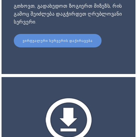
გთხოვთ, გადახედოთ ზოგიერთ მიზეზს, რის
გამოც შეიძლება დაგჭირდეთ ღრუბლოვანი
სერვერი.
ᲕᲘᲠᲢᲣᲐᲚᲣᲠᲘ ᲡᲔᲠᲕᲔᲠᲘᲡ ᲓᲐᲥᲘᲠᲐᲕᲔᲑᲐ