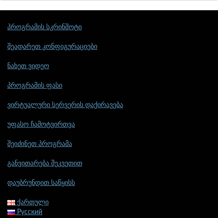
პროგრამის სკრინშოტი
შეადარეთ კონფიგურაციები
ნახეთ ვიდეო
პროგრამის ფასი
ვირტუალური სერვერის დაქირავება
უფასო ჩამოტვირთვა
შეიძინეთ პროგრამა
განვითარება შეკვეთით
დაუბრუნდით საწყისს
ქართული
Русский