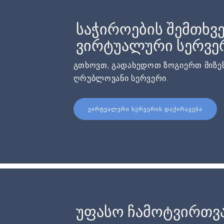
საჭიროების შემთხვე
ვირტუალური სერვერ
გთხოვთ, გადახედოთ ზოგიერთ მიზეზ
ღრუბლოვანი სერვერი.
ᲕᲘᲠᲢᲣᲐᲚᲣᲠᲘ ᲡᲔᲠᲕᲔᲠᲘᲡ ᲓᲐᲥᲘᲠᲐᲕᲔᲑᲐ
უფასო ჩამოტვირთვ