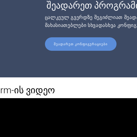
შეადარეთ პროგრამ
ცალკეულ გვერდზე შეგიძლიათ შეა
მახასიათებლები სხვადასხვა კონფიგ
ᲨᲔᲐᲓᲐᲠᲔᲗ ᲙᲝᲜᲤᲘᲒᲣᲠᲐᲪᲘᲔᲑᲘ
rm-ის ვიდეო