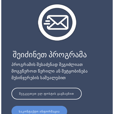
შეიძინეთ პროგრამა
პროგრამის შესაძენად შეგიძლიათ
მოგვწეროთ წერილი ან შეტყობინება
მესინჯერების საშუალებით
ᲨᲔᲣᲙᲕᲔᲗᲔᲗ ᲔᲚ.ᲤᲝᲡᲢᲘᲡ ᲒᲐᲒᲖᲐᲕᲜᲘᲗ
ᲡᲐᲙᲝᲜᲢᲐᲥᲢᲝ ᲘᲜᲤᲝᲠᲛᲐᲪᲘᲐ