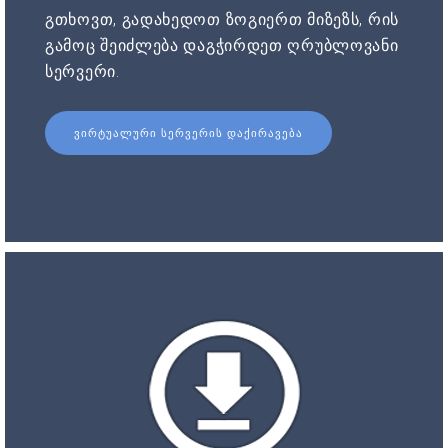
გთხოვთ, გადახედოთ ზოგიერთ მიზეზს, რის
გამოც შეიძლება დაგჭირდეთ ღრუბლოვანი
სერვერი.
ᲕᲘᲠᲢᲣᲐᲚᲣᲠᲘ ᲡᲔᲠᲕᲔᲠᲘᲡ ᲓᲐᲥᲘᲠᲐᲕᲔᲑᲐ