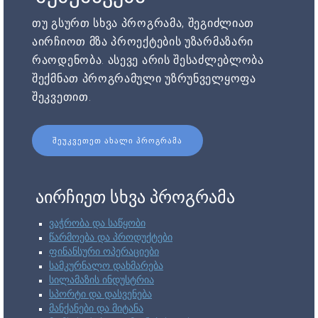
თუ გსურთ სხვა პროგრამა, შეგიძლიათ
აირჩიოთ მზა პროექტების უზარმაზარი
რაოდენობა. ასევე არის შესაძლებლობა
შექმნათ პროგრამული უზრუნველყოფა
შეკვეთით.
ᲨᲔᲣᲙᲕᲔᲗᲔᲗ ᲐᲮᲐᲚᲘ ᲞᲠᲝᲒᲠᲐᲛᲐ
აირჩიეთ სხვა პროგრამა
ვაჭრობა და საწყობი
წარმოება და პროდუქტები
ფინანსური ოპერაციები
სამკურნალო დახმარება
სილამაზის ინდუსტრია
სპორტი და დასვენება
მანქანები და მიტანა