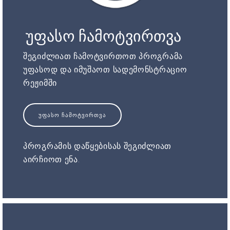
უფასო ჩამოტვირთვა
შეგიძლიათ ჩამოტვირთოთ პროგრამა
უფასოდ და იმუშაოთ სადემონსტრაციო
რეჟიმში
ᲣᲤᲐᲡᲝ ᲩᲐᲛᲝᲢᲕᲘᲠᲗᲕᲐ
პროგრამის დაწყებისას შეგიძლიათ
აირჩიოთ ენა.