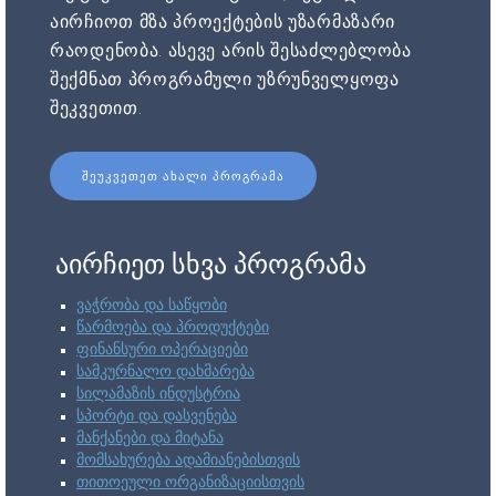
აირჩიოთ მზა პროექტების უზარმაზარი
რაოდენობა. ასევე არის შესაძლებლობა
შექმნათ პროგრამული უზრუნველყოფა
შეკვეთით.
ᲨᲔᲣᲙᲕᲔᲗᲔᲗ ᲐᲮᲐᲚᲘ ᲞᲠᲝᲒᲠᲐᲛᲐ
აირჩიეთ სხვა პროგრამა
ვაჭრობა და საწყობი
წარმოება და პროდუქტები
ფინანსური ოპერაციები
სამკურნალო დახმარება
სილამაზის ინდუსტრია
სპორტი და დასვენება
მანქანები და მიტანა
მომსახურება ადამიანებისთვის
თითოეული ორგანიზაციისთვის