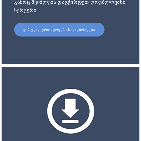
გამოც შეიძლება დაგჭირდეთ ღრუბლოვანი
სერვერი.
ᲕᲘᲠᲢᲣᲐᲚᲣᲠᲘ ᲡᲔᲠᲕᲔᲠᲘᲡ ᲓᲐᲥᲘᲠᲐᲕᲔᲑᲐ