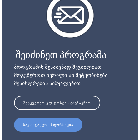
შეიძინეთ პროგრამა
პროგრამის შესაძენად შეგიძლიათ
მოგვწეროთ წერილი ან შეტყობინება
მესინჯერების საშუალებით
ᲨᲔᲣᲙᲕᲔᲗᲔᲗ ᲔᲚ.ᲤᲝᲡᲢᲘᲡ ᲒᲐᲒᲖᲐᲕᲜᲘᲗ
ᲡᲐᲙᲝᲜᲢᲐᲥᲢᲝ ᲘᲜᲤᲝᲠᲛᲐᲪᲘᲐ