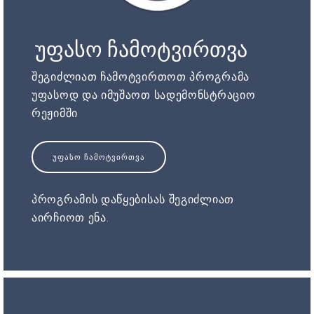
უფასო ჩამოტვირთვა
შეგიძლიათ ჩამოტვირთოთ პროგრამა
უფასოდ და იმუშაოთ სადემონსტრაციო
რეჟიმში
ᲣᲤᲐᲡᲝ ᲩᲐᲛᲝᲢᲕᲘᲠᲗᲕᲐ
პროგრამის დაწყებისას შეგიძლიათ
აირჩიოთ ენა.