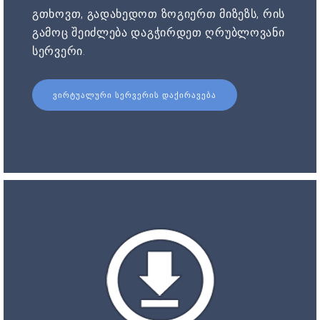
გთხოვთ, გადახედოთ ზოგიერთ მიზეზს, რის
გამოც შეიძლება დაგჭირდეთ ღრუბლოვანი
სერვერი.
ᲕᲘᲠᲢᲣᲐᲚᲣᲠᲘ ᲡᲔᲠᲕᲔᲠᲘᲡ ᲓᲐᲥᲘᲠᲐᲕᲔᲑᲐ