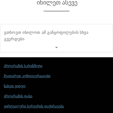
იხილეთ ასევე
გთხოვთ იხილოთ ამ განყოფილების სხვა
გვერდები.
პროგრამის სკრინშოტი
შეადარეთ კონფიგურაციები
ნახეთ ვიდეო
პროგრამის ფასი
ვირტუალური სერვერის დაქირავება