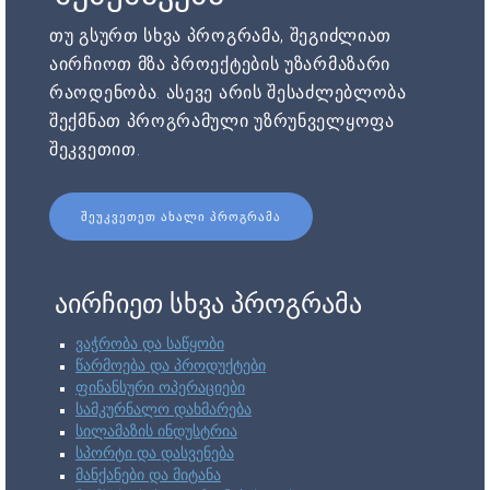
თუ გსურთ სხვა პროგრამა, შეგიძლიათ
აირჩიოთ მზა პროექტების უზარმაზარი
რაოდენობა. ასევე არის შესაძლებლობა
შექმნათ პროგრამული უზრუნველყოფა
შეკვეთით.
ᲨᲔᲣᲙᲕᲔᲗᲔᲗ ᲐᲮᲐᲚᲘ ᲞᲠᲝᲒᲠᲐᲛᲐ
აირჩიეთ სხვა პროგრამა
ვაჭრობა და საწყობი
წარმოება და პროდუქტები
ფინანსური ოპერაციები
სამკურნალო დახმარება
სილამაზის ინდუსტრია
სპორტი და დასვენება
მანქანები და მიტანა