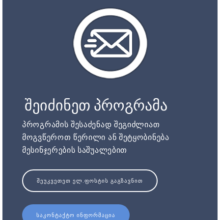
შეიძინეთ პროგრამა
პროგრამის შესაძენად შეგიძლიათ
მოგვწეროთ წერილი ან შეტყობინება
მესინჯერების საშუალებით
ᲨᲔᲣᲙᲕᲔᲗᲔᲗ ᲔᲚ.ᲤᲝᲡᲢᲘᲡ ᲒᲐᲒᲖᲐᲕᲜᲘᲗ
ᲡᲐᲙᲝᲜᲢᲐᲥᲢᲝ ᲘᲜᲤᲝᲠᲛᲐᲪᲘᲐ