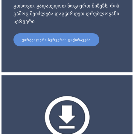
გთხოვთ, გადახედოთ ზოგიერთ მიზეზს, რის
გამოც შეიძლება დაგჭირდეთ ღრუბლოვანი
სერვერი.
ᲕᲘᲠᲢᲣᲐᲚᲣᲠᲘ ᲡᲔᲠᲕᲔᲠᲘᲡ ᲓᲐᲥᲘᲠᲐᲕᲔᲑᲐ