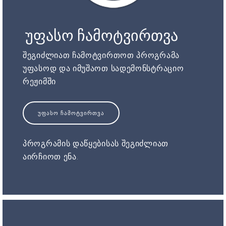
უფასო ჩამოტვირთვა
შეგიძლიათ ჩამოტვირთოთ პროგრამა
უფასოდ და იმუშაოთ სადემონსტრაციო
რეჟიმში
ᲣᲤᲐᲡᲝ ᲩᲐᲛᲝᲢᲕᲘᲠᲗᲕᲐ
პროგრამის დაწყებისას შეგიძლიათ
აირჩიოთ ენა.