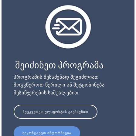
შეიძინეთ პროგრამა
პროგრამის შესაძენად შეგიძლიათ
მოგვწეროთ წერილი ან შეტყობინება
მესინჯერების საშუალებით
ᲨᲔᲣᲙᲕᲔᲗᲔᲗ ᲔᲚ.ᲤᲝᲡᲢᲘᲡ ᲒᲐᲒᲖᲐᲕᲜᲘᲗ
ᲡᲐᲙᲝᲜᲢᲐᲥᲢᲝ ᲘᲜᲤᲝᲠᲛᲐᲪᲘᲐ