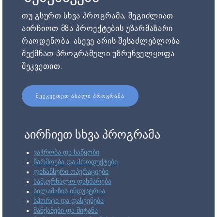
თუ გსურთ სხვა პროგრამა, შეგიძლიათ
აირჩიოთ მზა პროექტების უზარმაზარი
რაოდენობა. ასევე არის შესაძლებლობა
შექმნათ პროგრამული უზრუნველყოფა
შეკვეთით.
ᲨᲔᲣᲙᲕᲔᲗᲔᲗ ᲐᲮᲐᲚᲘ ᲞᲠᲝᲒᲠᲐᲛᲐ
აირჩიეთ სხვა პროგრამა
ვაჭრობა და საწყობი
წარმოება და პროდუქტები
ფინანსური ოპერაციები
სამკურნალო დახმარება
სილამაზის ინდუსტრია
სპორტი და დასვენება
მანქანები და მიტანა