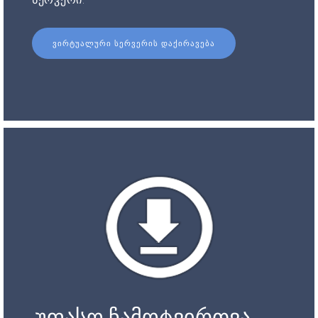
ᲕᲘᲠᲢᲣᲐᲚᲣᲠᲘ ᲡᲔᲠᲕᲔᲠᲘᲡ ᲓᲐᲥᲘᲠᲐᲕᲔᲑᲐ
უფასო ჩამოტვირთვა