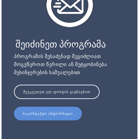
შეიძინეთ პროგრამა
პროგრამის შესაძენად შეგიძლიათ
მოგვწეროთ წერილი ან შეტყობინება
მესინჯერების საშუალებით
ᲨᲔᲣᲙᲕᲔᲗᲔᲗ ᲔᲚ.ᲤᲝᲡᲢᲘᲡ ᲒᲐᲒᲖᲐᲕᲜᲘᲗ
ᲡᲐᲙᲝᲜᲢᲐᲥᲢᲝ ᲘᲜᲤᲝᲠᲛᲐᲪᲘᲐ