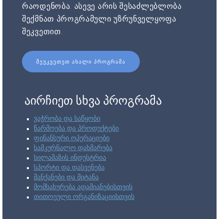
რაოდენობა. ასევე არის შესაძლებლობა
შექმნათ პროგრამული უზრუნველყოფა
შეკვეთით.
ᲨᲔᲣᲙᲕᲔᲗᲔᲗ ᲐᲮᲐᲚᲘ ᲞᲠᲝᲒᲠᲐᲛᲐ
აირჩიეთ სხვა პროგრამა
ვაჭრობა და საწყობი
წარმოება და პროდუქტები
ფინანსური ოპერაციები
სამკურნალო დახმარება
სილამაზის ინდუსტრია
სპორტი და დასვენება
მანქანები და მიტანა
მომსახურება ადამიანებისთვის
თითოეული ორგანიზაციისთვის