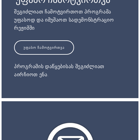
შეგიძლიათ ჩამოტვირთოთ პროგრამა
უფასოდ და იმუშაოთ სადემონსტრაციო
რეჟიმში
ᲣᲤᲐᲡᲝ ᲩᲐᲛᲝᲢᲕᲘᲠᲗᲕᲐ
პროგრამის დაწყებისას შეგიძლიათ
აირჩიოთ ენა.