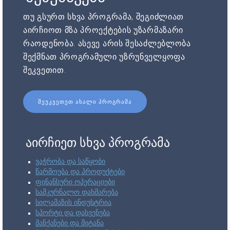
თუ გსურთ სხვა პროგრამა, შეგიძლიათ
აირჩიოთ მზა პროექტების უზარმაზარი
რაოდენობა. ასევე არის შესაძლებლობა
შექმნათ პროგრამული უზრუნველყოფა
შეკვეთით.
ᲨᲔᲣᲙᲕᲔᲗᲔᲗ ᲐᲮᲐᲚᲘ ᲞᲠᲝᲒᲠᲐᲛᲐ
აირჩიეთ სხვა პროგრამა
ვაჭრობა და საწყობი
წარმოება და პროდუქტები
ფინანსური ოპერაციები
სამკურნალო დახმარება
სილამაზის ინდუსტრია
სპორტი და დასვენება
მანქანები და მიტანა