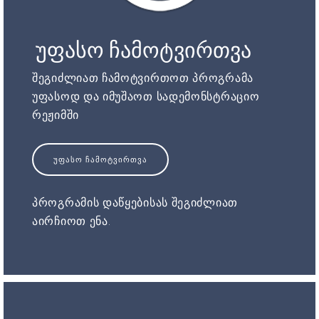
უფასო ჩამოტვირთვა
შეგიძლიათ ჩამოტვირთოთ პროგრამა
უფასოდ და იმუშაოთ სადემონსტრაციო
რეჟიმში
ᲣᲤᲐᲡᲝ ᲩᲐᲛᲝᲢᲕᲘᲠᲗᲕᲐ
პროგრამის დაწყებისას შეგიძლიათ
აირჩიოთ ენა.