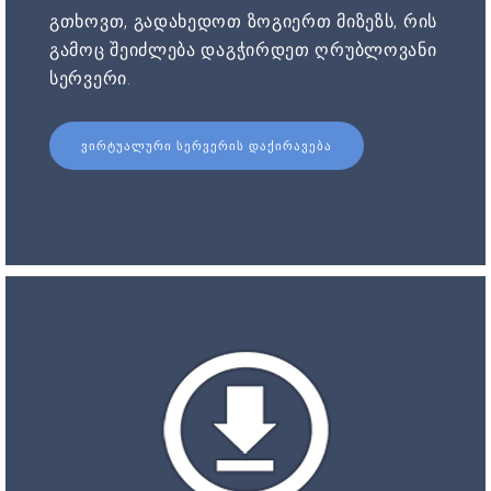
გთხოვთ, გადახედოთ ზოგიერთ მიზეზს, რის
გამოც შეიძლება დაგჭირდეთ ღრუბლოვანი
სერვერი.
ᲕᲘᲠᲢᲣᲐᲚᲣᲠᲘ ᲡᲔᲠᲕᲔᲠᲘᲡ ᲓᲐᲥᲘᲠᲐᲕᲔᲑᲐ