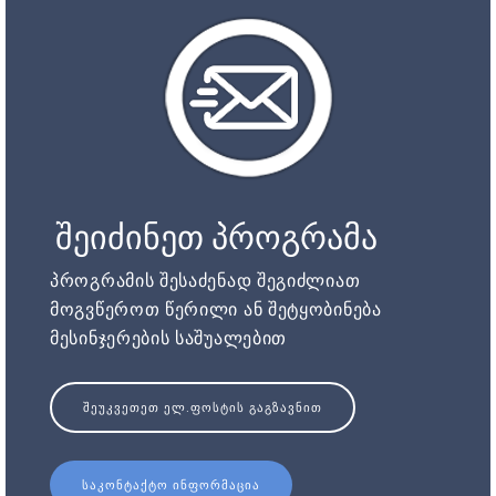
შეიძინეთ პროგრამა
პროგრამის შესაძენად შეგიძლიათ
მოგვწეროთ წერილი ან შეტყობინება
მესინჯერების საშუალებით
ᲨᲔᲣᲙᲕᲔᲗᲔᲗ ᲔᲚ.ᲤᲝᲡᲢᲘᲡ ᲒᲐᲒᲖᲐᲕᲜᲘᲗ
ᲡᲐᲙᲝᲜᲢᲐᲥᲢᲝ ᲘᲜᲤᲝᲠᲛᲐᲪᲘᲐ