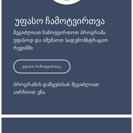
უფასო ჩამოტვირთვა
შეგიძლიათ ჩამოტვირთოთ პროგრამა
უფასოდ და იმუშაოთ სადემონსტრაციო
რეჟიმში
ᲣᲤᲐᲡᲝ ᲩᲐᲛᲝᲢᲕᲘᲠᲗᲕᲐ
პროგრამის დაწყებისას შეგიძლიათ
აირჩიოთ ენა.