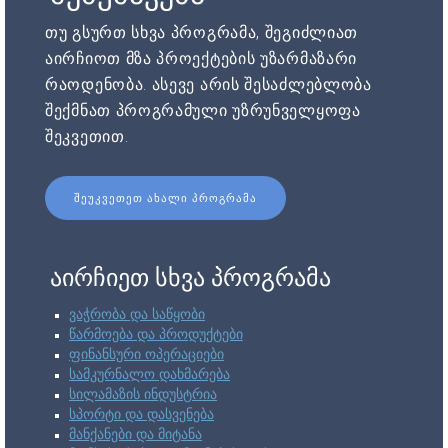
თუ გსურთ სხვა პროგრამა, შეგიძლიათ
აირჩიოთ მზა პროექტების უზარმაზარი
რაოდენობა. ასევე არის შესაძლებლობა
შექმნათ პროგრამული უზრუნველყოფა
შეკვეთით.
ᲨᲔᲣᲙᲕᲔᲗᲔᲗ ᲐᲮᲐᲚᲘ ᲞᲠᲝᲒᲠᲐᲛᲐ
აირჩიეთ სხვა პროგრამა
ვაჭრობა და საწყობი
წარმოება და პროდუქტები
ფინანსური ოპერაციები
სამკურნალო დახმარება
სილამაზის ინდუსტრია
სპორტი და დასვენება
მანქანები და მიტანა