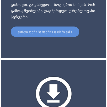
გთხოვთ, გადახედოთ ზოგიერთ მიზეზს, რის
გამოც შეიძლება დაგჭირდეთ ღრუბლოვანი
სერვერი.
ᲕᲘᲠᲢᲣᲐᲚᲣᲠᲘ ᲡᲔᲠᲕᲔᲠᲘᲡ ᲓᲐᲥᲘᲠᲐᲕᲔᲑᲐ