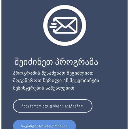
შეიძინეთ პროგრამა
პროგრამის შესაძენად შეგიძლიათ
მოგვწეროთ წერილი ან შეტყობინება
მესინჯერების საშუალებით
ᲨᲔᲣᲙᲕᲔᲗᲔᲗ ᲔᲚ.ᲤᲝᲡᲢᲘᲡ ᲒᲐᲒᲖᲐᲕᲜᲘᲗ
ᲡᲐᲙᲝᲜᲢᲐᲥᲢᲝ ᲘᲜᲤᲝᲠᲛᲐᲪᲘᲐ