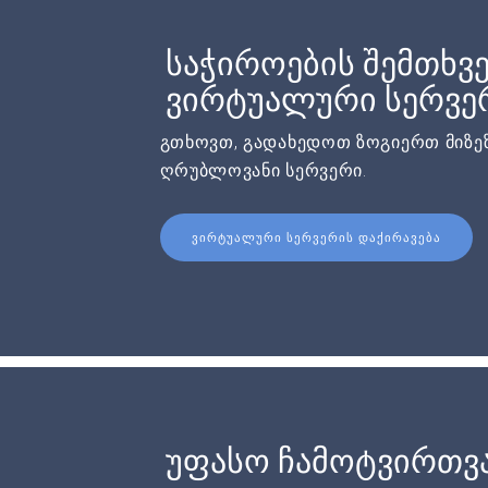
საჭიროების შემთხვე
ვირტუალური სერვერ
გთხოვთ, გადახედოთ ზოგიერთ მიზეზ
ღრუბლოვანი სერვერი.
ᲕᲘᲠᲢᲣᲐᲚᲣᲠᲘ ᲡᲔᲠᲕᲔᲠᲘᲡ ᲓᲐᲥᲘᲠᲐᲕᲔᲑᲐ
უფასო ჩამოტვირთვ