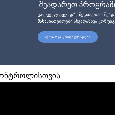
შეადარეთ პროგრამ
ცალკეულ გვერდზე შეგიძლიათ შეა
მახასიათებლები სხვადასხვა კონფიგ
ᲨᲔᲐᲓᲐᲠᲔᲗ ᲙᲝᲜᲤᲘᲒᲣᲠᲐᲪᲘᲔᲑᲘ
 კონტროლისთვის