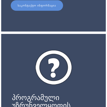
ᲡᲐᲙᲝᲜᲢᲐᲥᲢᲝ ᲘᲜᲤᲝᲠᲛᲐᲪᲘᲐ
პროგრამული
უზრუნველყოფის