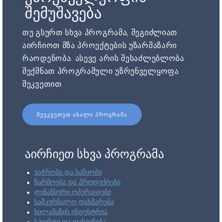
შემუშავება
თუ გსურთ სხვა პროგრამა, შეგიძლიათ
აირჩიოთ მზა პროექტების უზარმაზარი
რაოდენობა. ასევე არის შესაძლებლობა
შექმნათ პროგრამული უზრუნველყოფა
შეკვეთით.
ᲨᲔᲣᲙᲕᲔᲗᲔᲗ ᲐᲮᲐᲚᲘ ᲞᲠᲝᲒᲠᲐᲛᲐ
აირჩიეთ სხვა პროგრამა
ვაჭრობა და საწყობი
წარმოება და პროდუქტები
ფინანსური ოპერაციები
სამკურნალო დახმარება
სილამაზის ინდუსტრია
სპორტი და დასვენება