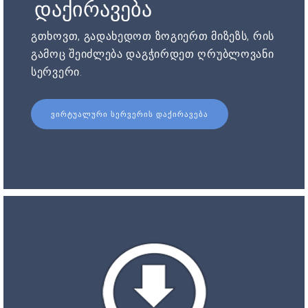
დაქირავება
გთხოვთ, გადახედოთ ზოგიერთ მიზეზს, რის
გამოც შეიძლება დაგჭირდეთ ღრუბლოვანი
სერვერი.
ᲕᲘᲠᲢᲣᲐᲚᲣᲠᲘ ᲡᲔᲠᲕᲔᲠᲘᲡ ᲓᲐᲥᲘᲠᲐᲕᲔᲑᲐ