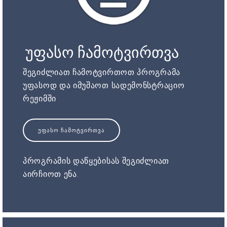
უფასო ჩამოტვირთვა
შეგიძლიათ ჩამოტვირთოთ პროგრამა
უფასოდ და იმუშაოთ სადემონსტრაციო
რეჟიმში
ᲣᲤᲐᲡᲝ ᲩᲐᲛᲝᲢᲕᲘᲠᲗᲕᲐ
პროგრამის დაწყებისას შეგიძლიათ
აირჩიოთ ენა.