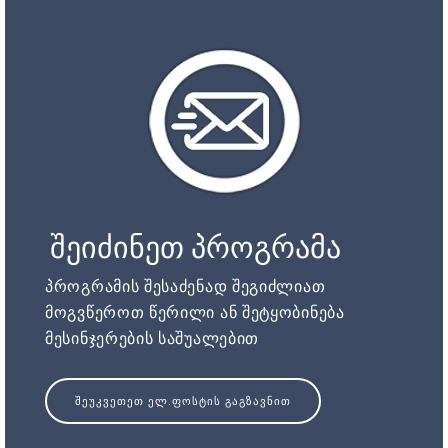
შეიძინეთ პროგრამა
პროგრამის შესაძენად შეგიძლიათ
მოგვწეროთ წერილი ან შეტყობინება
მესინჯერების საშუალებით
ᲨᲔᲣᲙᲕᲔᲗᲔᲗ ᲔᲚ.ᲤᲝᲡᲢᲘᲡ ᲒᲐᲒᲖᲐᲕᲜᲘᲗ