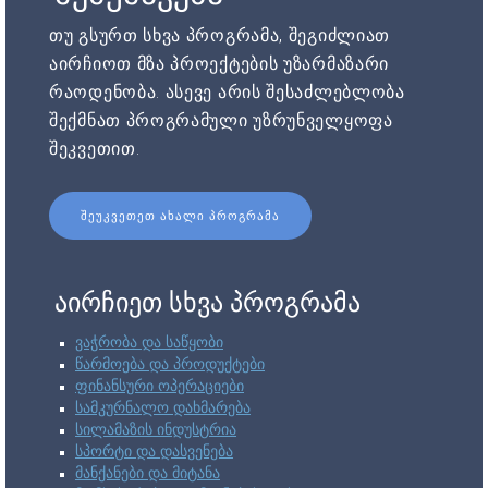
თუ გსურთ სხვა პროგრამა, შეგიძლიათ
აირჩიოთ მზა პროექტების უზარმაზარი
რაოდენობა. ასევე არის შესაძლებლობა
შექმნათ პროგრამული უზრუნველყოფა
შეკვეთით.
ᲨᲔᲣᲙᲕᲔᲗᲔᲗ ᲐᲮᲐᲚᲘ ᲞᲠᲝᲒᲠᲐᲛᲐ
აირჩიეთ სხვა პროგრამა
ვაჭრობა და საწყობი
წარმოება და პროდუქტები
ფინანსური ოპერაციები
სამკურნალო დახმარება
სილამაზის ინდუსტრია
სპორტი და დასვენება
მანქანები და მიტანა