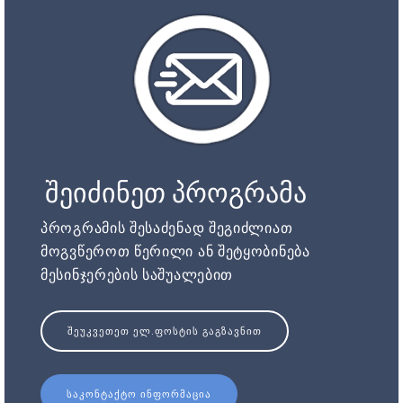
შეიძინეთ პროგრამა
პროგრამის შესაძენად შეგიძლიათ
მოგვწეროთ წერილი ან შეტყობინება
მესინჯერების საშუალებით
ᲨᲔᲣᲙᲕᲔᲗᲔᲗ ᲔᲚ.ᲤᲝᲡᲢᲘᲡ ᲒᲐᲒᲖᲐᲕᲜᲘᲗ
ᲡᲐᲙᲝᲜᲢᲐᲥᲢᲝ ᲘᲜᲤᲝᲠᲛᲐᲪᲘᲐ