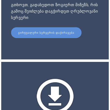
გთხოვთ, გადახედოთ ზოგიერთ მიზეზს, რის
გამოც შეიძლება დაგჭირდეთ ღრუბლოვანი
სერვერი.
ᲕᲘᲠᲢᲣᲐᲚᲣᲠᲘ ᲡᲔᲠᲕᲔᲠᲘᲡ ᲓᲐᲥᲘᲠᲐᲕᲔᲑᲐ