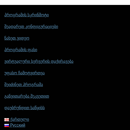
პროგრამის სკრინშოტი
შეადარეთ კონფიგურაციები
ნახეთ ვიდეო
პროგრამის ფასი
ვირტუალური სერვერის დაქირავება
უფასო ჩამოტვირთვა
შეიძინეთ პროგრამა
განვითარება შეკვეთით
დაუბრუნდით საწყისს
ქართული
Русский