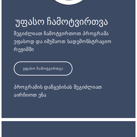
უფასო ჩამოტვირთვა
შეგიძლიათ ჩამოტვირთოთ პროგრამა
უფასოდ და იმუშაოთ სადემონსტრაციო
რეჟიმში
ᲣᲤᲐᲡᲝ ᲩᲐᲛᲝᲢᲕᲘᲠᲗᲕᲐ
პროგრამის დაწყებისას შეგიძლიათ
აირჩიოთ ენა.