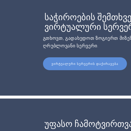
საჭიროების შემთხვე
ვირტუალური სერვერ
გთხოვთ, გადახედოთ ზოგიერთ მიზეზ
ღრუბლოვანი სერვერი.
ᲕᲘᲠᲢᲣᲐᲚᲣᲠᲘ ᲡᲔᲠᲕᲔᲠᲘᲡ ᲓᲐᲥᲘᲠᲐᲕᲔᲑᲐ
უფასო ჩამოტვირთვ