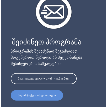
შეიძინეთ პროგრამა
პროგრამის შესაძენად შეგიძლიათ
მოგვწეროთ წერილი ან შეტყობინება
მესინჯერების საშუალებით
ᲨᲔᲣᲙᲕᲔᲗᲔᲗ ᲔᲚ.ᲤᲝᲡᲢᲘᲡ ᲒᲐᲒᲖᲐᲕᲜᲘᲗ
ᲡᲐᲙᲝᲜᲢᲐᲥᲢᲝ ᲘᲜᲤᲝᲠᲛᲐᲪᲘᲐ