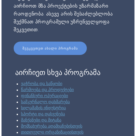
აირჩიოთ მზა პროექტების უზარმაზარი
რაოდენობა. ასევე არის შესაძლებლობა
შექმნათ პროგრამული უზრუნველყოფა
შეკვეთით.
ᲨᲔᲣᲙᲕᲔᲗᲔᲗ ᲐᲮᲐᲚᲘ ᲞᲠᲝᲒᲠᲐᲛᲐ
აირჩიეთ სხვა პროგრამა
ვაჭრობა და საწყობი
წარმოება და პროდუქტები
ფინანსური ოპერაციები
სამკურნალო დახმარება
სილამაზის ინდუსტრია
სპორტი და დასვენება
მანქანები და მიტანა
მომსახურება ადამიანებისთვის
თითოეული ორგანიზაციისთვის