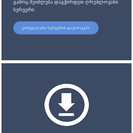
გამოც შეიძლება დაგჭირდეთ ღრუბლოვანი
სერვერი.
ᲕᲘᲠᲢᲣᲐᲚᲣᲠᲘ ᲡᲔᲠᲕᲔᲠᲘᲡ ᲓᲐᲥᲘᲠᲐᲕᲔᲑᲐ