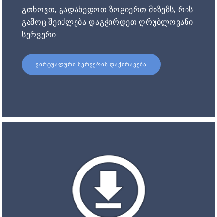
გთხოვთ, გადახედოთ ზოგიერთ მიზეზს, რის
გამოც შეიძლება დაგჭირდეთ ღრუბლოვანი
სერვერი.
ᲕᲘᲠᲢᲣᲐᲚᲣᲠᲘ ᲡᲔᲠᲕᲔᲠᲘᲡ ᲓᲐᲥᲘᲠᲐᲕᲔᲑᲐ