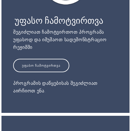
უფასო ჩამოტვირთვა
შეგიძლიათ ჩამოტვირთოთ პროგრამა
უფასოდ და იმუშაოთ სადემონსტრაციო
რეჟიმში
ᲣᲤᲐᲡᲝ ᲩᲐᲛᲝᲢᲕᲘᲠᲗᲕᲐ
პროგრამის დაწყებისას შეგიძლიათ
აირჩიოთ ენა.