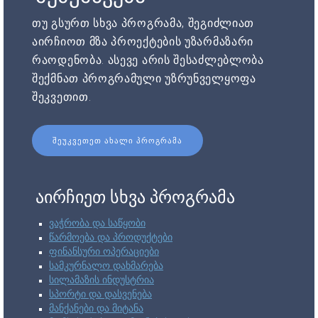
თუ გსურთ სხვა პროგრამა, შეგიძლიათ
აირჩიოთ მზა პროექტების უზარმაზარი
რაოდენობა. ასევე არის შესაძლებლობა
შექმნათ პროგრამული უზრუნველყოფა
შეკვეთით.
ᲨᲔᲣᲙᲕᲔᲗᲔᲗ ᲐᲮᲐᲚᲘ ᲞᲠᲝᲒᲠᲐᲛᲐ
აირჩიეთ სხვა პროგრამა
ვაჭრობა და საწყობი
წარმოება და პროდუქტები
ფინანსური ოპერაციები
სამკურნალო დახმარება
სილამაზის ინდუსტრია
სპორტი და დასვენება
მანქანები და მიტანა