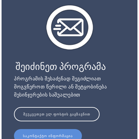
შეიძინეთ პროგრამა
პროგრამის შესაძენად შეგიძლიათ
მოგვწეროთ წერილი ან შეტყობინება
მესინჯერების საშუალებით
ᲨᲔᲣᲙᲕᲔᲗᲔᲗ ᲔᲚ.ᲤᲝᲡᲢᲘᲡ ᲒᲐᲒᲖᲐᲕᲜᲘᲗ
ᲡᲐᲙᲝᲜᲢᲐᲥᲢᲝ ᲘᲜᲤᲝᲠᲛᲐᲪᲘᲐ