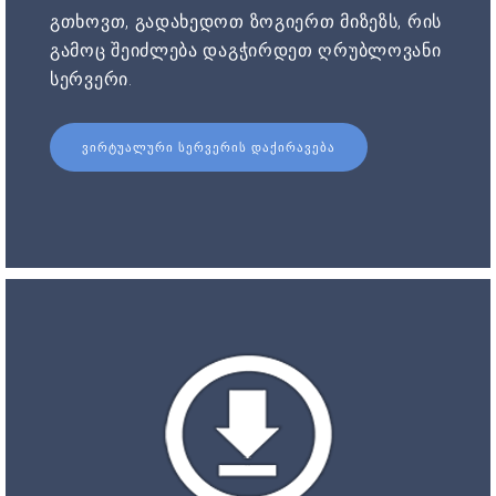
გთხოვთ, გადახედოთ ზოგიერთ მიზეზს, რის
გამოც შეიძლება დაგჭირდეთ ღრუბლოვანი
სერვერი.
ᲕᲘᲠᲢᲣᲐᲚᲣᲠᲘ ᲡᲔᲠᲕᲔᲠᲘᲡ ᲓᲐᲥᲘᲠᲐᲕᲔᲑᲐ