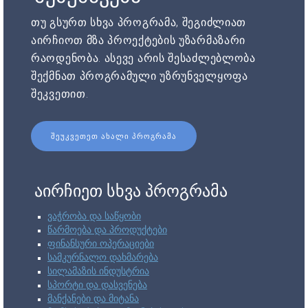
თუ გსურთ სხვა პროგრამა, შეგიძლიათ
აირჩიოთ მზა პროექტების უზარმაზარი
რაოდენობა. ასევე არის შესაძლებლობა
შექმნათ პროგრამული უზრუნველყოფა
შეკვეთით.
ᲨᲔᲣᲙᲕᲔᲗᲔᲗ ᲐᲮᲐᲚᲘ ᲞᲠᲝᲒᲠᲐᲛᲐ
აირჩიეთ სხვა პროგრამა
ვაჭრობა და საწყობი
წარმოება და პროდუქტები
ფინანსური ოპერაციები
სამკურნალო დახმარება
სილამაზის ინდუსტრია
სპორტი და დასვენება
მანქანები და მიტანა