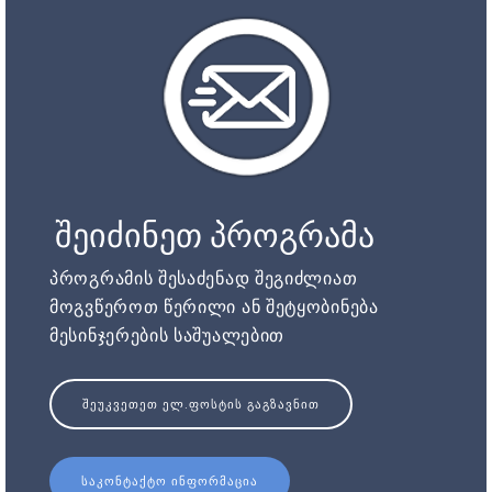
შეიძინეთ პროგრამა
პროგრამის შესაძენად შეგიძლიათ
მოგვწეროთ წერილი ან შეტყობინება
მესინჯერების საშუალებით
ᲨᲔᲣᲙᲕᲔᲗᲔᲗ ᲔᲚ.ᲤᲝᲡᲢᲘᲡ ᲒᲐᲒᲖᲐᲕᲜᲘᲗ
ᲡᲐᲙᲝᲜᲢᲐᲥᲢᲝ ᲘᲜᲤᲝᲠᲛᲐᲪᲘᲐ