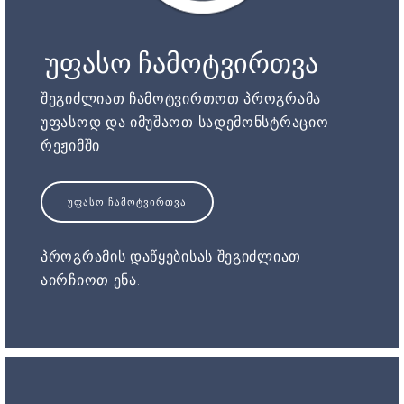
უფასო ჩამოტვირთვა
შეგიძლიათ ჩამოტვირთოთ პროგრამა
უფასოდ და იმუშაოთ სადემონსტრაციო
რეჟიმში
ᲣᲤᲐᲡᲝ ᲩᲐᲛᲝᲢᲕᲘᲠᲗᲕᲐ
პროგრამის დაწყებისას შეგიძლიათ
აირჩიოთ ენა.